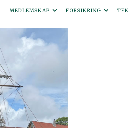
R
MEDLEMSKAP
FORSIKRING
TE
MEDLEMSKLUBBER
LMK FORSIKRING
SKI
BLI MEDLEM
BESIKTIGELSESPERS
ABC
MEDLEMSFORDELER
SØKNADSSKJEMA LMK
BEV
KJØRETØYREGISTER
BILDER TIL FORSIKR
KJØ
DIG