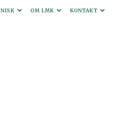
KNISK
OM LMK
KONTAKT
LT / KJENNEMERKER
LMKS FORMÅL OG MANDAT
KONTAKT
ONER
 PÅ TRAFIKKSTASJONEN
FIVA
STYRET
-FORSIKRING
ARINGSVERDIG
VEDTEKTER
ADMINISTRASJON
INGSSØKNAD
RETØYDEFINISJONER
FORBUNDETS ARKIV
KOMITEER
ITALISERTE KJØRETØYFORSKRIFTER
PROTOKOLLER - LANDSMØTE