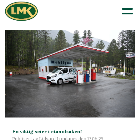
En viktig seier i etanolsaken!
Publisert av Lidvard Lundanes den 13.06.25.