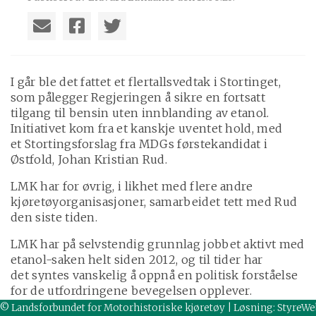
I går ble det fattet et flertallsvedtak i Stortinget,
som pålegger Regjeringen å sikre en fortsatt
tilgang til bensin uten innblanding av etanol.
Initiativet kom fra et kanskje uventet hold, med
et Stortingsforslag fra MDGs førstekandidat i
Østfold, Johan Kristian Rud.
LMK har for øvrig, i likhet med flere andre
kjøretøyorganisasjoner, samarbeidet tett med Rud
den siste tiden.
LMK har på selvstendig grunnlag jobbet aktivt med
etanol-saken helt siden 2012, og til tider har
det syntes vanskelig å oppnå en politisk forståelse
for de utfordringene bevegelsen opplever.
Koronapandemien førte til at 40% av eksisterende
© Landsforbundet for Motorhistoriske kjøretøy | Løsning:
StyreWe