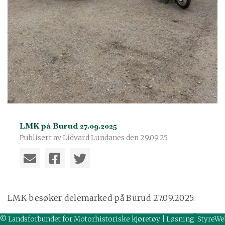
LMK på Burud 27.09.2025
Publisert av Lidvard Lundanes den 29.09.25.
LMK besøker delemarked på Burud 27.09.2025.
Det var litt kaldt i været, men høy stemning på
© Landsforbundet for Motorhistoriske kjøretøy | Løsning:
StyreWe