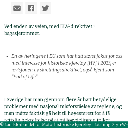
Ved enden av veien, med ELV-direktivet i
bagasjerommet.
En av høringene i EU som har hatt størst fokus for oss
med interesse for historiske kjøretøy [HV] i 2023, er
revisjonen av skrotningsdirektivet, også kjent som
"End of Life".
I Sverige har man gjennom flere år hatt betydelige
problemer med nasjonal misforståelse av reglene, og
man måtte faktisk gå helt til høyesterett for å få
rettslig bekreftelse på at miljøavdelingen tolket
© Landsforbundet for Motorhistoriske kjøretøy | Løsning:
StyreWe
reglene for strengt. For ordens skyld har disse