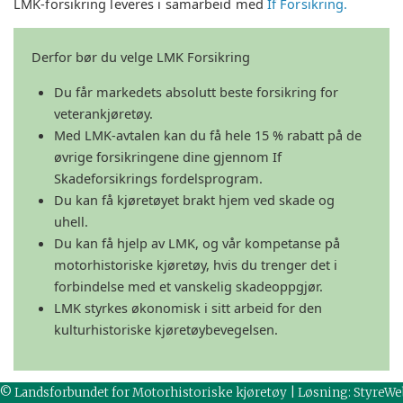
LMK-forsikring leveres i samarbeid med
If Forsikring.
Derfor bør du velge LMK Forsikring
Du får markedets absolutt beste forsikring for
veterankjøretøy.
Med LMK-avtalen kan du få hele 15 % rabatt på de
øvrige forsikringene dine gjennom If
Skadeforsikrings fordelsprogram.
Du kan få kjøretøyet brakt hjem ved skade og
uhell.
Du kan få hjelp av LMK, og vår kompetanse på
motorhistoriske kjøretøy, hvis du trenger det i
forbindelse med et vanskelig skadeoppgjør.
LMK styrkes økonomisk i sitt arbeid for den
kulturhistoriske kjøretøybevegelsen.
© Landsforbundet for Motorhistoriske kjøretøy | Løsning:
StyreWe
Kombinasjonen mellom pris, service og skadebehandling