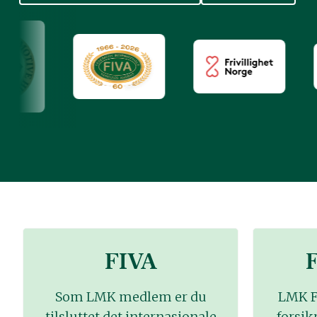
FIVA
F
Som LMK medlem er du
LMK F
tilsluttet det internasjonale
forsik