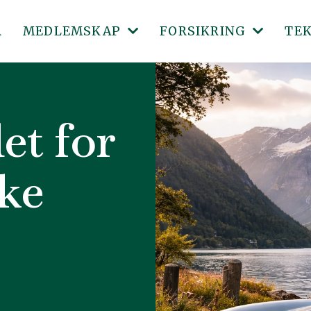
R
MEDLEMSKAP
FORSIKRING
TE
MEDLEMSKLUBBER
LMK FORSIKRING
SKI
et for
BLI MEDLEM
BESIKTIGELSESPERS
ABC
MEDLEMSFORDELER
SØKNADSSKJEMA LMK
BEV
ke
KJØRETØYREGISTER
BILDER TIL FORSIKR
KJØ
DIG