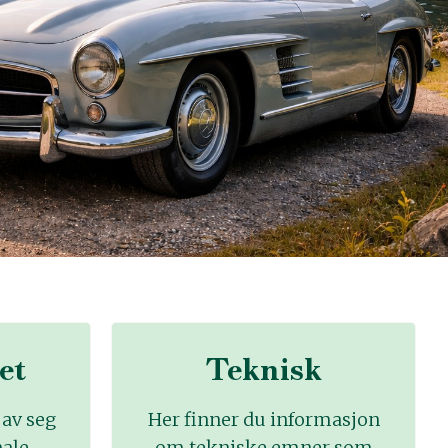
et
Teknisk
 av seg
Her finner du informasjon
nale
om tekniske emner som