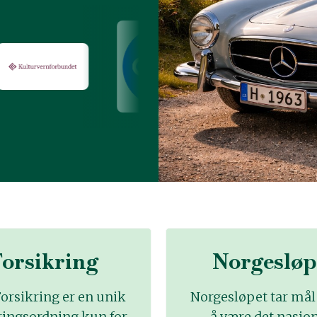
orsikring
Norgesløp
orsikring er en unik
Norgesløpet tar mål
ringsordning kun for
å være det nasjo