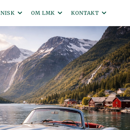
KNISK
OM LMK
KONTAKT
LT / KJENNEMERKER
LMKS FORMÅL OG MANDAT
KONTAKT
ONER
 PÅ TRAFIKKSTASJONEN
FIVA
STYRET
-FORSIKRING
ARINGSVERDIG
VEDTEKTER
ADMINISTRASJON
INGSSØKNAD
RETØYDEFINISJONER
FORBUNDETS ARKIV
KOMITEER
ITALISERTE KJØRETØYFORSKRIFTER
PROTOKOLLER - LANDSMØTE