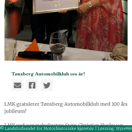
Tønsberg Automobilklub 100 år!
LMK gratulerer Tønsberg Automobilklub med 100 års
jubileum!
LMK ved generalsekretær Stein Christian Husby var
© Landsforbundet for Motorhistoriske kjøretøy | Løsning:
StyreWe