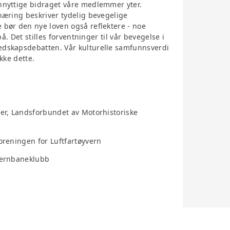
nnyttige bidraget våre medlemmer yter.
næring beskriver tydelig bevegelige
 bør den nye loven også reflektere - noe
på. Det stilles forventninger til vår bevegelse i
edskapsdebatten. Vår kulturelle samfunnsverdi
kke dette.
der, Landsforbundet av Motorhistoriske
oreningen for Luftfartøyvern
 Jernbaneklubb