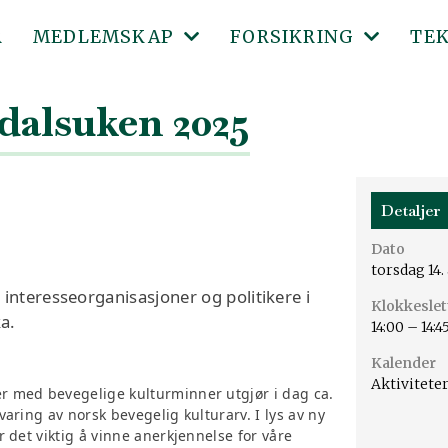
R
MEDLEMSKAP
FORSIKRING
TE
alsuken 2025
MEDLEMSKLUBBER
LMK FORSIKRING
SKI
BLI MEDLEM
BESIKTIGELSESPERS
ABC
Detaljer
MEDLEMSFORDELER
SØKNADSSKJEMA LMK
BEV
Dato
torsdag 14.
KJØRETØYREGISTER
BILDER TIL FORSIKR
KJØ
nteresseorganisasjoner og politikere i
Klokkeslet
a.
14:00
–
14:4
DIG
Kalender
Aktivitete
r med bevegelige kulturminner utgjør i dag ca.
aring av norsk bevegelig kulturarv. I lys av ny
 det viktig å vinne anerkjennelse for våre