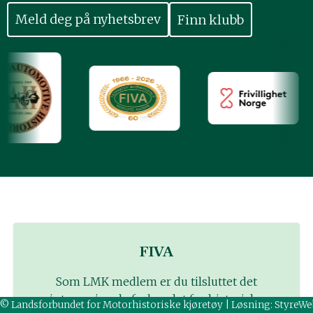
Finn klubb
FIVA
Som LMK medlem er du tilsluttet det
internasjonale forbundet for historiske
© Landsforbundet for Motorhistoriske kjøretøy | Løsning:
StyreWe